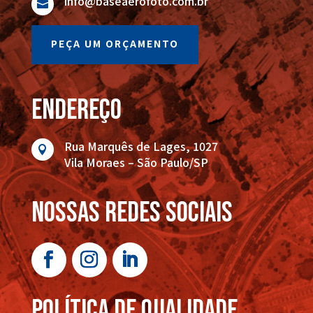
info@baseaerofoto.com.br

PEÇA UM ORÇAMENTO
endereço
Rua Marquês de Lages, 1027

Vila Moraes – São Paulo/SP
nossas redes sociais
POLÍTICA DE QUALIDADE