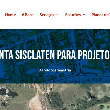
Home
A Base
Serviços
Soluções
Planos de
nta SisCLATEN para projet
Aerofotogrametria