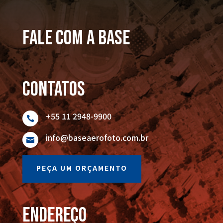
FALE COM A BASE
Contatos
+55 11 2948-9900

info@baseaerofoto.com.br

PEÇA UM ORÇAMENTO
endereço