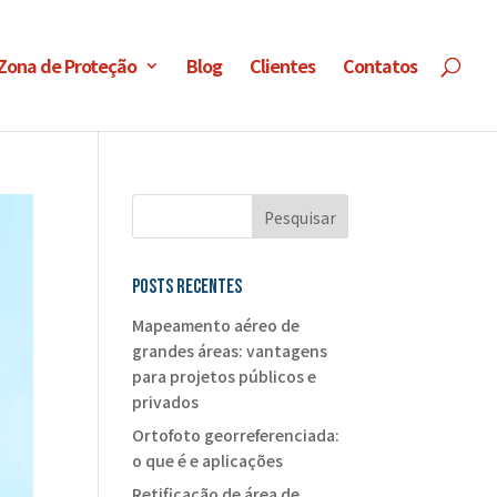
 Zona de Proteção
Blog
Clientes
Contatos
Posts recentes
Mapeamento aéreo de
grandes áreas: vantagens
para projetos públicos e
privados
Ortofoto georreferenciada:
o que é e aplicações
Retificação de área de