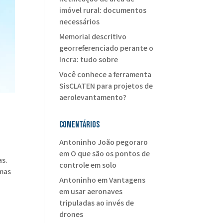
imóvel rural: documentos
necessários
Memorial descritivo
georreferenciado perante o
Incra: tudo sobre
Você conhece a ferramenta
SisCLATEN para projetos de
aerolevantamento?
Comentários
Antoninho João pegoraro
em
O que são os pontos de
as.
controle em solo
umas
Antoninho
em
Vantagens
em usar aeronaves
tripuladas ao invés de
drones