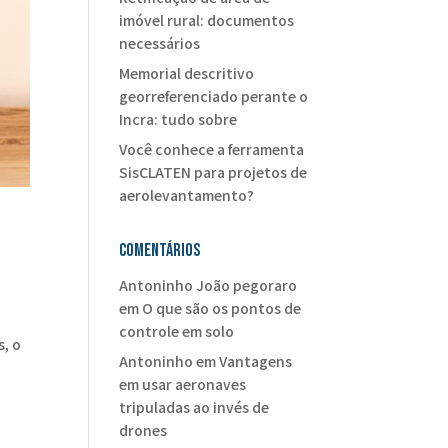
imóvel rural: documentos
necessários
Memorial descritivo
georreferenciado perante o
Incra: tudo sobre
Você conhece a ferramenta
SisCLATEN para projetos de
aerolevantamento?
Comentários
Antoninho João pegoraro
em
O que são os pontos de
controle em solo
, o
Antoninho
em
Vantagens
em usar aeronaves
tripuladas ao invés de
drones