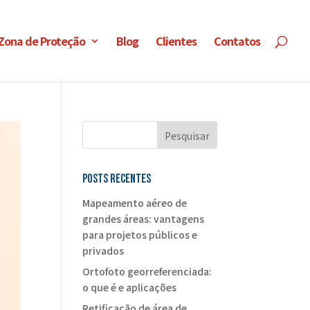
 Zona de Proteção
Blog
Clientes
Contatos
Posts recentes
Mapeamento aéreo de
grandes áreas: vantagens
para projetos públicos e
privados
Ortofoto georreferenciada:
o que é e aplicações
Retificação de área de