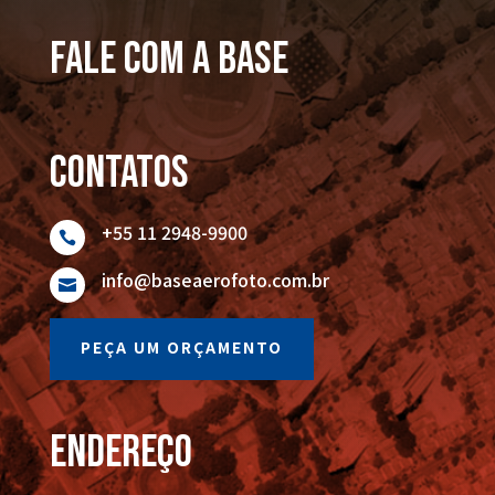
FALE COM A BASE
Contatos
+55 11 2948-9900

info@baseaerofoto.com.br

PEÇA UM ORÇAMENTO
endereço