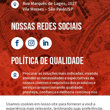
Rua Marquês de Lages, 1027

Vila Moraes – São Paulo/SP
nossas redes sociais
POLÍTICA DE QUALIDADE
Procurar as soluções mais indicadas, visando

atender as necessidades e expectativas de
nossos clientes e requisitos dos produtos e
serviços proporcionando qualidade,
presteza, confiança e melhoria contínua nos
serviços por nós executados.
Usamos cookies em nosso site para fornecer a você a
experiência mais relevante, lembrando suas preferências
Conheça também nossa: