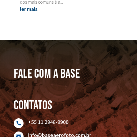
dos mais comuns é a...
ler mais
FALE COM A BASE
Contatos
+55 11 2948-9900

info@baseaerofoto.com.br
