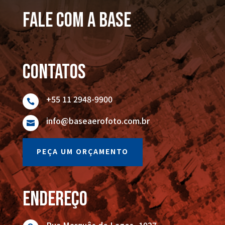
FALE COM A BASE
Contatos
+55 11 2948-9900

info@baseaerofoto.com.br

PEÇA UM ORÇAMENTO
endereço