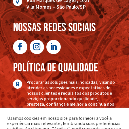
Rua Marquês de Lages, 1027

Vila Moraes – São Paulo/SP
nossas redes sociais
POLÍTICA DE QUALIDADE
Procurar as soluções mais indicadas, visando

atender as necessidades e expectativas de
nossos clientes e requisitos dos produtos e
serviços proporcionando qualidade,
presteza, confiança e melhoria contínua nos
serviços por nós executados.
Usamos cookies em nosso site para fornecer a você a
experiência mais relevante, lembrando suas preferências
Conheça também nossa:
Política de Privacidade
e visitas. Ao clicar em “Aceitar", você concorda com o uso